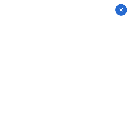
登录平台
✕
标签云列表
按标签聚合浏览相关文章
平台规则调整影响分析