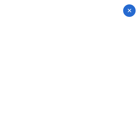
✕
网
影视中心
联系我们
登录平台