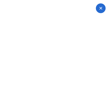
登录平台
✕
标签云列表
按标签聚合浏览相关文章
《流浪地球2》口碑对 投注网 比《独行月球》评分差距